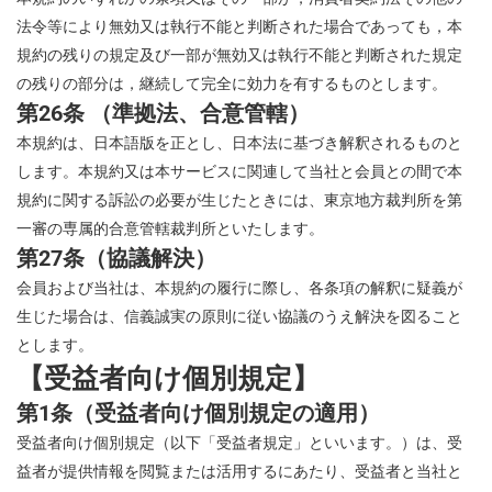
法令等により無効又は執行不能と判断された場合であっても，本
規約の残りの規定及び一部が無効又は執行不能と判断された規定
の残りの部分は，継続して完全に効力を有するものとします。
第26条 （準拠法、合意管轄）
本規約は、日本語版を正とし、日本法に基づき解釈されるものと
します。本規約又は本サービスに関連して当社と会員との間で本
規約に関する訴訟の必要が生じたときには、東京地方裁判所を第
一審の専属的合意管轄裁判所といたします。
第27条（協議解決）
会員および当社は、本規約の履行に際し、各条項の解釈に疑義が
生じた場合は、信義誠実の原則に従い協議のうえ解決を図ること
とします。
【受益者向け個別規定】
第1条（受益者向け個別規定の適用）
受益者向け個別規定（以下「受益者規定」といいます。）は、受
益者が提供情報を閲覧または活用するにあたり、受益者と当社と