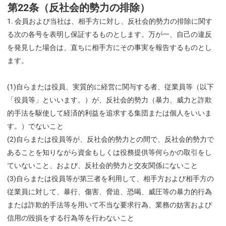
第22条（反社会的勢力の排除）
会員および当社は、相手方に対し、反社会的勢力の排除に関す
る次の各号を表明し保証するものとします。万が一、自己の違反
を発見した場合は、直ちに相手方にその事実を報告するものとし
ます。
(1)自らまたは役員、実質的に経営に関与する者、従業員等（以下
「役員等」といいます。）が、反社会的勢力（暴力、威力と詐欺
的手法を駆使して経済的利益を追求する集団または個人をいいま
す。）でないこと
(2)自らまたは役員等が、反社会的勢力との間で、反社会的勢力で
あることを知りながら資金もしくは役務提供等何らかの取引をし
ていないこと、および、反社会的勢力と交友関係にないこと
(3)自らまたは役員等が第三者を利用して、相手方および相手方の
従業員に対して、暴行、傷害、脅迫、恐喝、威圧等の暴力的行為
または詐欺的手法等を用いて不当な要求行為、業務の妨害および
信用の毀損をする行為等を行わないこと