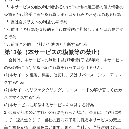
本サービスの他の利用者あるいはその他の第三者の個人情報の
売買または譲受にあたる行為，またはそれらのおそれのある行為
反社会的勢力への利益供与行為
前各号の行為を直接的または間接的に惹起し，または容易にす
る行為
前各号の他，当社が不適切と判断する行為
第13条（本サービスの模倣等の禁止）
会員は、本サービスの利用中及び利用終了後5年間、本サービス
の模倣等につながる下記の行為を行ってはなりません。
(1)本サイトを複製、翻案、改変し、又はリバースエンジニアリン
グする行為
(2)本サイトのリファクタリング、ソースコードの解析若しくはカ
スタマイズする行為
(3)本サービスに類似するサービスを開発する行為
会員が前項のいずれかの行為を行った場合、会員は、当社に対
して、違約金として、当社の直前四半期に係る本サービスの売上
高全額を支払う義務を負います。また、当社が、当該違約金以上