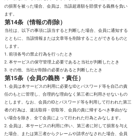
の損害を被った場合、会員は、当該超過額を賠償する義務を負い
ます。
第14条（情報の削除）
当社は、以下の事項に該当すると判断した場合、会員に通知する
とともに、当該情報または
文章等を削除することができるものと
します。
前項各号の禁止行為を行ったとき
本サービスの保守管理上必要であると当社が判断したとき
その他、当社が削除の必要があると判断したとき
第15条（会員の義務・責任）
会員は本サービスの利用に必要なIDとパスワード等を自己の責
任のもとに管理し、合理的な理由なく第三者に利用させないもの
とします。なお、会員のIDとパスワード等を利用して行われた第三
者の行為は、違法取得・窃取等、会員の責に帰するべき事由がな
い場合を除き、全て会員によって行われた行為とみなします。
会員は、本サービスの利用に伴い、第三者に対して損害を与え
た場合、または第三者からクレームや請求がなされた場合、会員