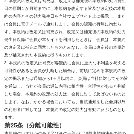
本規約の改定又は補充は、改定又は補充後の本規約の効力発生
日の原則１か月前までに、本規約を改定する旨及び改定後の本規
約の内容とその効力発生日を当社ウェブサイト上に掲示し、また
は会員に電子メールで通知します。会員の認識の有無に拘わら
ず、本規約は改定又は補充され、改定又は補充後の本規約の効力
発生日以降に会員が本サイトを利用したときは、会員は、本規約
の改定又は補充に同意したものとみなし、会員は改定後の本規約
及び補充された本規約に従うものとします。
本規約の改定又は補充が客観的に会員に重大な不利益を与える
可能性があると会員が判断した場合は、前項に定める本規約の改
定の掲示または通知から1ヶ月以内に、会員は当社に対してその旨
を通知し、当社が会員の通知内容に相当性・合理性があると判断
した場合、本規約の改定の効力は、会員に対して及ばないものと
します。なお、かかる場合においても、当該通知をした会員以外
の利用者に対しては、本規約の改定の効力は有効に及ぶものとし
ます。
第25条（分離可能性）
本規約のいずれかの条項又はその一部が，消費者契約法その他の