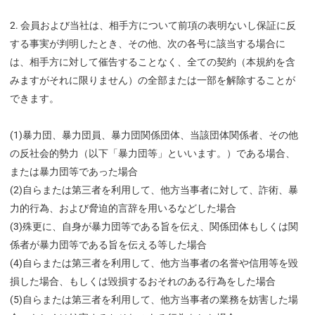
会員および当社は、相手方について前項の表明ないし保証に反
する事実が判明したとき、その他、次の各号に該当する場合に
は、相手方に対して催告することなく、全ての契約（本規約を含
みますがそれに限りません）の全部または一部を解除することが
できます。
(1)暴力団、暴力団員、暴力団関係団体、当該団体関係者、その他
の反社会的勢力（以下「暴力団等」といいます。）である場合、
または暴力団等であった場合
(2)自らまたは第三者を利用して、他方当事者に対して、詐術、暴
力的行為、および脅迫的言辞を用いるなどした場合
(3)殊更に、自身が暴力団等である旨を伝え、関係団体もしくは関
係者が暴力団等である旨を伝える等した場合
(4)自らまたは第三者を利用して、他方当事者の名誉や信用等を毀
損した場合、もしくは毀損するおそれのある行為をした場合
(5)自らまたは第三者を利用して、他方当事者の業務を妨害した場