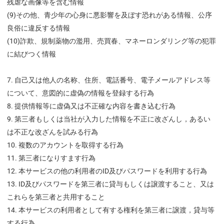
残虐な画像等を含む情報
(9)その他、青少年の心身に悪影響を及ぼす恐れがある情報、公序
良俗に違反する情報
(10)詐欺、規制薬物の濫用、売買春、マネーロンダリング等の犯罪
に結びつく情報
自己又は他人の名称、住所、電話番号、電子メールアドレス等
について、意図的に虚偽の情報を登録する行為
提供情報等に虚偽又は不正確な内容を書き込む行為
第三者もしくは当社が入力した情報を不正に改ざんし，あるい
は不正な改ざんを試みる行為
複数のアカウントを取得する行為
第三者になりすます行為
本サービスの他の利用者のID及びパスワードを利用する行為
ID及びパスワードを第三者に貸与もしくは譲渡すること、又は
これらを第三者と共用すること
本サービスの利用者として有する権利を第三者に譲渡，貸与等
する行為