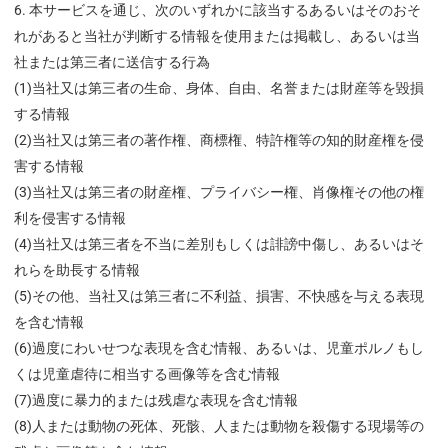
本サービスを通じ、次のいずれかに該当するあるいはそのおそ
れがあると当社が判断する情報を使用または掲載し、あるいは当
社または第三者に送信する行為
(1)当社又は第三者の生命、身体、自由、名誉または財産等を毀損
する情報
(2)当社又は第三者の著作権、商標権、特許権等の知的財産権を侵
害する情報
(3)当社又は第三者の財産権、プライバシー権、肖像権その他の権
利を侵害する情報
(4)当社又は第三者を不当に差別もしくは誹謗中傷し、あるいはそ
れらを助長する情報
(5)その他、当社又は第三者に不利益、損害、不快感を与える表現
を含む情報
(6)過度にわいせつな表現を含む情報、あるいは、児童ポルノもし
くは児童虐待に相当する画像等を含む情報
(7)過度に暴力的または残虐な表現を含む情報
(8)人または動物の死体、死骸、人または動物を殺傷する現場等の